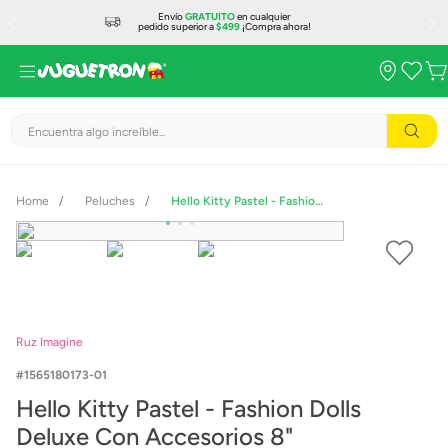
Envío
GRATUITO
en cualquier
pedido superior a
$499
¡Compra ahora!
Encuentra algo increíble...
Peluches
Hello Kitty Pastel - Fashion Dolls Deluxe Con Accesorios 8"
Ruz Imagine
1565180173-01
Hello Kitty Pastel - Fashion Dolls
Deluxe Con Accesorios 8"