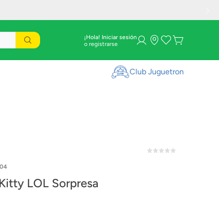
¡Hola! Iniciar sesión
Club Juguetron
604
 Kitty LOL Sorpresa