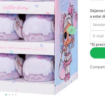
Déjanos 
a estar d
Compart