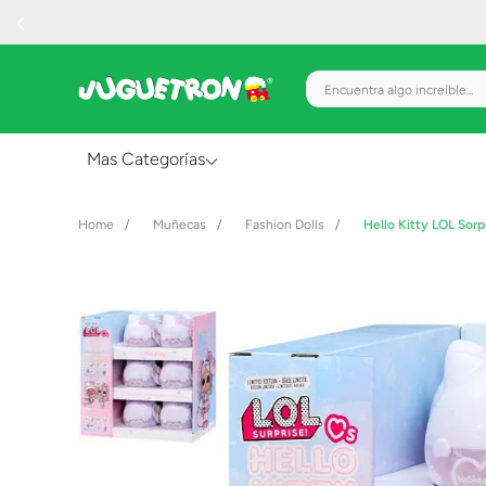
Encuentra algo increíble.
Mas Categorías
Al Aire Libre
Muñecas
Fashion Dolls
Hello Kitty LOL Sorp
Juguetes para Bebés
Preescolar
Creatividad y Arte
Figuras de Acción
Gadgets y Electrónicos
Juegos de Mesa