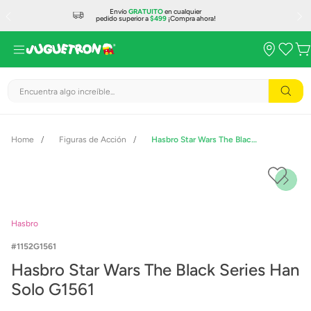
Envío
GRATUITO
en cualquier
pedido superior a
$499
¡Compra ahora!
Encuentra algo increíble...
Figuras de Acción
Hasbro Star Wars The Black Series Han Solo G1561
Hasbro
1152G1561
Hasbro Star Wars The Black Series Han
Solo G1561