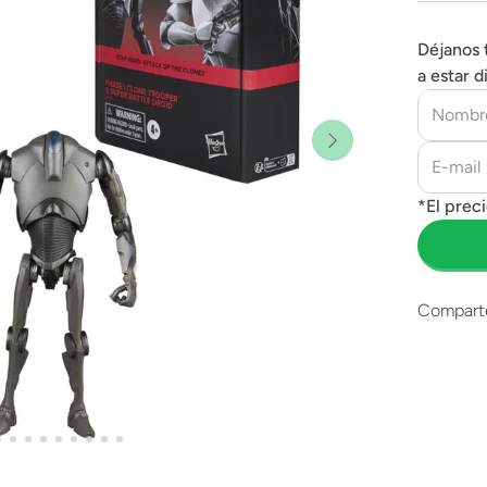
Déjanos 
a estar d
Compart