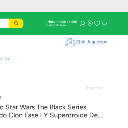
¡Hola! Iniciar sesión
Club Juguetron
 G1303
3
o Star Wars The Black Series
do Clon Fase I Y Superdroide De
ate G1303