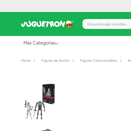
Encuentra algo increíble.
Mas Categorías
Al Aire Libre
Figuras de Acción
Figuras Coleccionables
H
Juguetes para Bebés
Preescolar
Creatividad y Arte
Figuras de Acción
Gadgets y Electrónicos
Juegos de Mesa