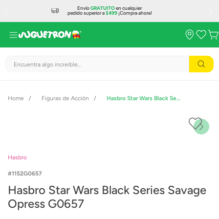
Envío
GRATUITO
en cualquier
pedido superior a
$499
¡Compra ahora!
Encuentra algo increíble...
Figuras de Acción
Hasbro Star Wars Black Series Savage Opress G0657
Hasbro
1152G0657
Hasbro Star Wars Black Series Savage
Opress G0657