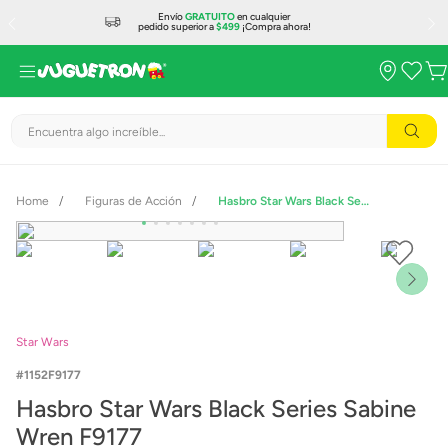
Envío
GRATUITO
en cualquier
pedido superior a
$499
¡Compra ahora!
Encuentra algo increíble...
Figuras de Acción
Hasbro Star Wars Black Series Sabine Wren F9177
Star Wars
1152F9177
Hasbro Star Wars Black Series Sabine
Wren F9177