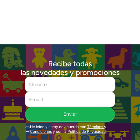
Recibe todas
las novedades y promociones
Enviar
He leído y estoy de acuerdo con
Términos y
Condiciones
y con la
Política de Privacidad
.