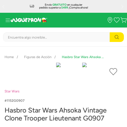
Envío
GRATUITO
en cualquier
pedido superior a
$499
¡Compra ahora!
Encuentra algo increíble...
Figuras de Acción
Hasbro Star Wars Ahsoka Vintage Clone Trooper Lieutenant G0907
Star Wars
1152G0907
Hasbro Star Wars Ahsoka Vintage
Clone Trooper Lieutenant G0907