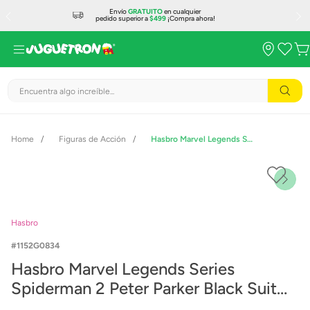
Envío
GRATUITO
en cualquier
pedido superior a
$499
¡Compra ahora!
Encuentra algo increíble...
Figuras de Acción
Hasbro Marvel Legends Series Spiderman 2 Peter Parker Black Suit G0834
Hasbro
1152G0834
Hasbro Marvel Legends Series
Spiderman 2 Peter Parker Black Suit
G0834