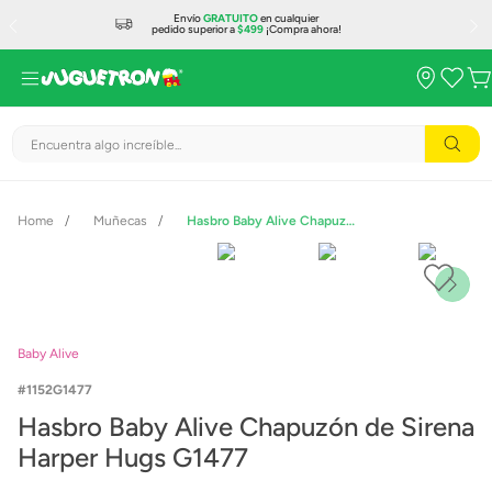
Envío
GRATUITO
en cualquier
pedido superior a
$499
¡Compra ahora!
Encuentra algo increíble...
Muñecas
Hasbro Baby Alive Chapuzón de Sirena Harper Hugs G1477
Baby Alive
1152G1477
Hasbro Baby Alive Chapuzón de Sirena
Harper Hugs G1477