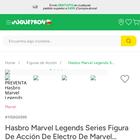
Envío
GRATUITO
en cualquier
pedido superior a
$499
¡Compra ahora!
Encuentra algo increíble...
Figuras de Acción
Hasbro Marvel Legends Series Figura De Acción De Electro De Marvel G0595
Marvel
1152G0595
Hasbro Marvel Legends Series Figura
De Acción De Electro De Marvel