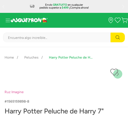
Envío
GRATUITO
en cualquier
pedido superior a
$499
¡Compra ahora!
Encuentra algo increíble...
Peluches
Harry Potter Peluche de Harry 7"
Ruz Imagine
1565159898-8
Harry Potter Peluche de Harry 7"