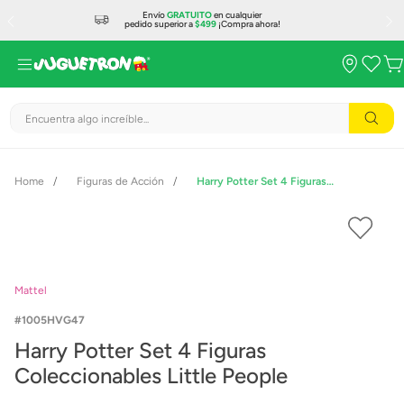
Envío
GRATUITO
en cualquier
pedido superior a
$499
¡Compra ahora!
Encuentra algo increíble...
Figuras de Acción
Harry Potter Set 4 Figuras Coleccionables Little People
Mattel
1005HVG47
Harry Potter Set 4 Figuras
Coleccionables Little People