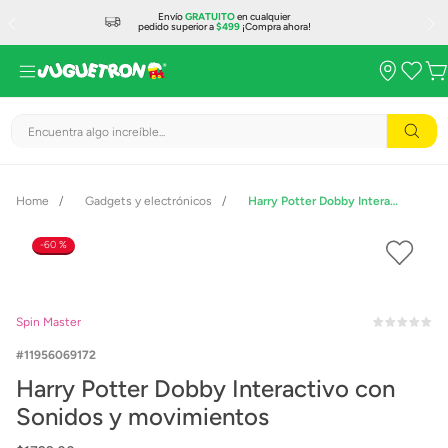
Envío
GRATUITO
en cualquier
pedido superior a
$499
¡Compra ahora!
Encuentra algo increíble...
Gadgets y electrónicos
Harry Potter Dobby Interactivo con Sonidos y movimientos
60 %
Spin Master
11956069172
Harry Potter Dobby Interactivo con
Sonidos y movimientos