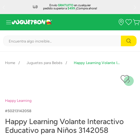
Envío
GRATUITO
en cualquier
pedido superior a
$499
¡Compra ahora!
Encuentra algo increíble...
Juguetes para Bebés
Happy Learning Volante Interactivo Educativo para Niños 3142058
Happy Learning
50213142058
Happy Learning Volante Interactivo
Educativo para Niños 3142058