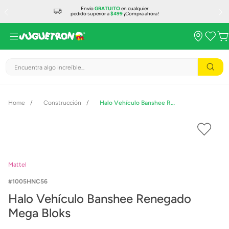
Envío
GRATUITO
en cualquier
pedido superior a
$499
¡Compra ahora!
Encuentra algo increíble...
Construcción
Halo Vehículo Banshee Renegado Mega Bloks
Mattel
1005HNC56
Halo Vehículo Banshee Renegado
Mega Bloks