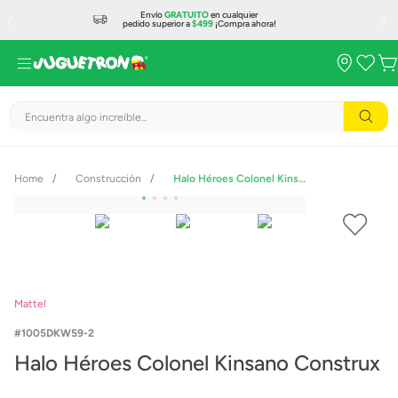
Envío
GRATUITO
en cualquier
pedido superior a
$499
¡Compra ahora!
Encuentra algo increíble...
Construcción
Halo Héroes Colonel Kinsano Construx
Mattel
1005DKW59-2
Halo Héroes Colonel Kinsano Construx