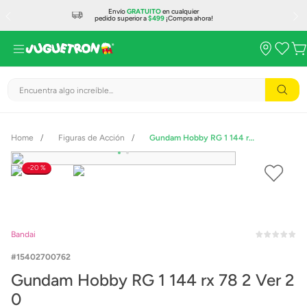
Envío
GRATUITO
en cualquier
pedido superior a
$499
¡Compra ahora!
Encuentra algo increíble...
Figuras de Acción
Gundam Hobby RG 1 144 rx 78 2 Ver 2 0
20 %
Bandai
15402700762
Gundam Hobby RG 1 144 rx 78 2 Ver 2
0