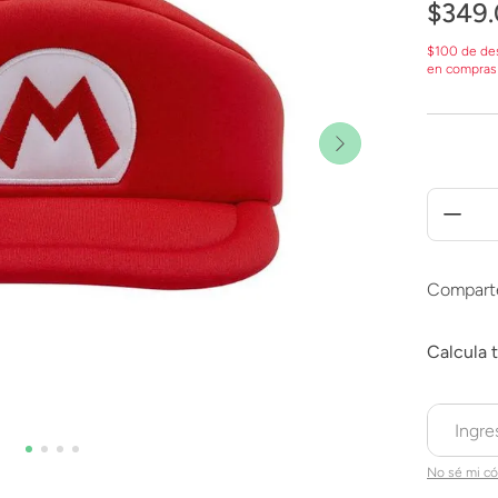
$
349
.
$100 de de
en compras
Compart
No sé mi có