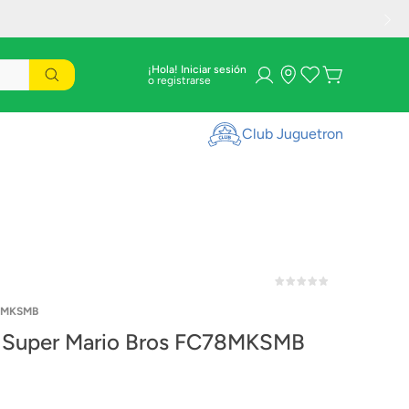
¡Hola! Iniciar sesión
Club Juguetron
8MKSMB
 Super Mario Bros FC78MKSMB