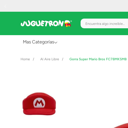
Encuentra algo increíble.
Mas Categorías
Al Aire Libre
Al Aire Libre
Gorra Super Mario Bros FC78MKSMB
Juguetes para Bebés
Preescolar
Creatividad y Arte
Figuras de Acción
Gadgets y Electrónicos
Juegos de Mesa