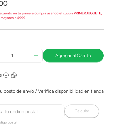
00
scuento en tu primera compra usando el cupón
PRIMERJUGUETE
,
 mayores a
$999
.
Agregar al Carrito
e
Calcular
digo postal