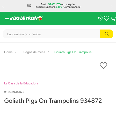
Envío
GRATUITO
en cualquier
pedido superior a
$499
¡Compra ahora!
Encuentra algo increíble...
Juegos de mesa
Goliath Pigs On Trampolins 934872
La Casa de la Educadora
1502934872
Goliath Pigs On Trampolins 934872