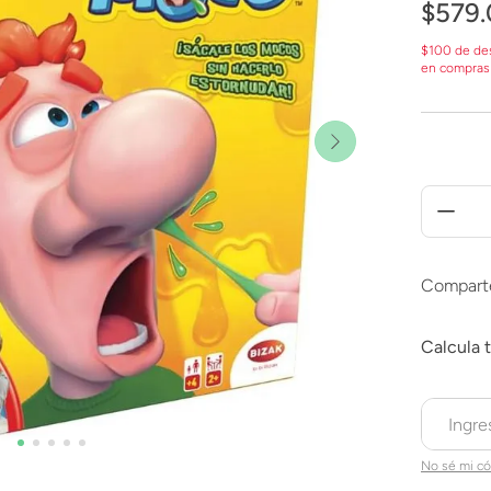
$
579
.
$100 de de
en compras
Compart
No sé mi có