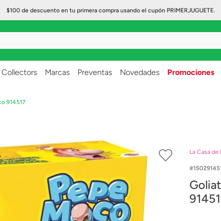
$100 de descuento en tu primera compra usando el cupón PRIMERJUGUETE.
..
Collectors
Marcas
Preventas
Novedades
Promociones
co 914517
La Casa de 
15029145
Golia
91451