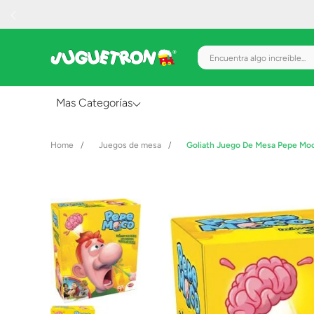
Encuentra algo increíble.
Mas Categorías
Al Aire Libre
Juegos de mesa
Goliath Juego De Mesa Pepe Mo
Juguetes para Bebés
Preescolar
Creatividad y Arte
Figuras de Acción
Gadgets y Electrónicos
Juegos de Mesa