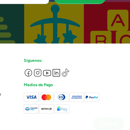
Síguenos:
Medios de Pago
a