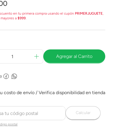
00
scuento en tu primera compra usando el cupón
PRIMERJUGUETE
,
 mayores a
$999
.
Agregar al Carrito
e
Calcular
digo postal