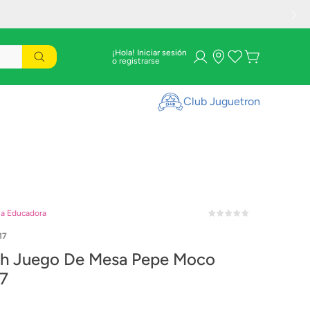
¡Hola! Iniciar sesión
Club Juguetron
la Educadora
17
th Juego De Mesa Pepe Moco
7