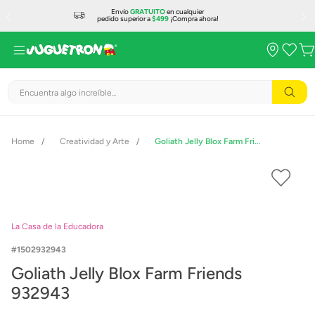
Envío
GRATUITO
en cualquier
pedido superior a
$499
¡Compra ahora!
Encuentra algo increíble...
Creatividad y Arte
Goliath Jelly Blox Farm Friends 932943
La Casa de la Educadora
1502932943
Goliath Jelly Blox Farm Friends
932943