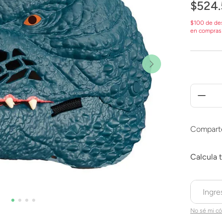
$
524
.
$100 de de
en compras
Compart
No sé mi có