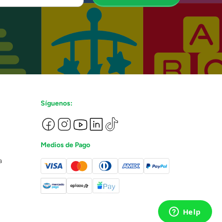
Síguenos:
Medios de Pago
a