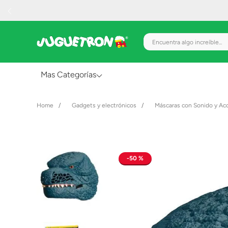
Encuentra algo increíble.
Mas Categorías
Al Aire Libre
Gadgets y electrónicos
Máscaras con Sonido y Ac
Juguetes para Bebés
Preescolar
Creatividad y Arte
50 %
Figuras de Acción
Gadgets y Electrónicos
Juegos de Mesa