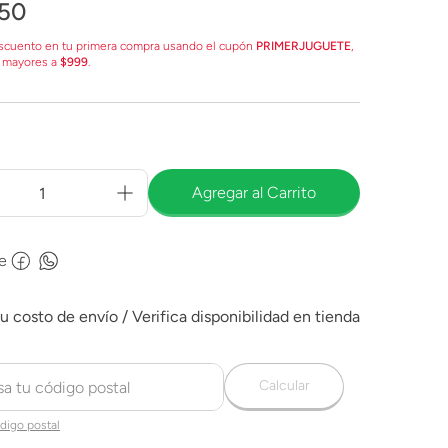
50
scuento en tu primera compra usando el cupón
PRIMERJUGUETE
,
 mayores a
$999
.
Agregar al Carrito
e
Calcular
digo postal