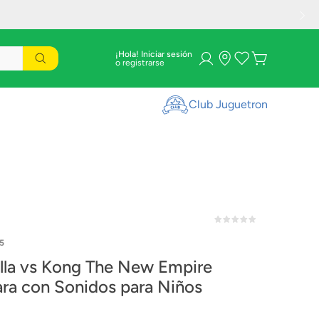
¡Hola! Iniciar sesión
Club Juguetron
5
lla vs Kong The New Empire
ra con Sonidos para Niños