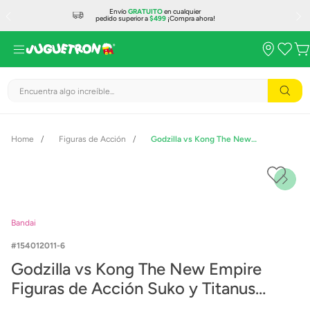
Envío
GRATUITO
en cualquier
pedido superior a
$499
¡Compra ahora!
Encuentra algo increíble...
Figuras de Acción
Godzilla vs Kong The New Empire Figuras de Acción Suko y Titanus Doug
Bandai
154012011-6
Godzilla vs Kong The New Empire
Figuras de Acción Suko y Titanus
Doug