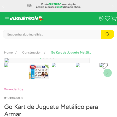
Envío
GRATUITO
en cualquier
pedido superior a
$499
¡Compra ahora!
Encuentra algo increíble...
Construcción
Go Kart de Juguete Metálico para Armar
Wuundentoy
10198001-6
Go Kart de Juguete Metálico para
Armar