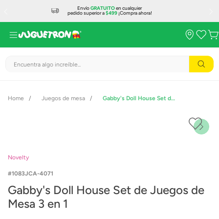
Envío
GRATUITO
en cualquier
pedido superior a
$499
¡Compra ahora!
Encuentra algo increíble...
Juegos de mesa
Gabby's Doll House Set de Juegos de Mesa 3 en 1
Novelty
1083JCA-4071
Gabby's Doll House Set de Juegos de
Mesa 3 en 1