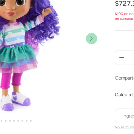
$
727
.
$100 de de
en compras
Compart
No sé mi có