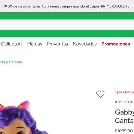
$100 de descuento en tu primera compra usando el cupón PRIMERJUGUETE.
..
Collectors
Marcas
Preventas
Novedades
Promociones
nta y Celebra
Spin Maste
11956070
Gabby's Doll House Muñ
Canta
$
1039
.
00