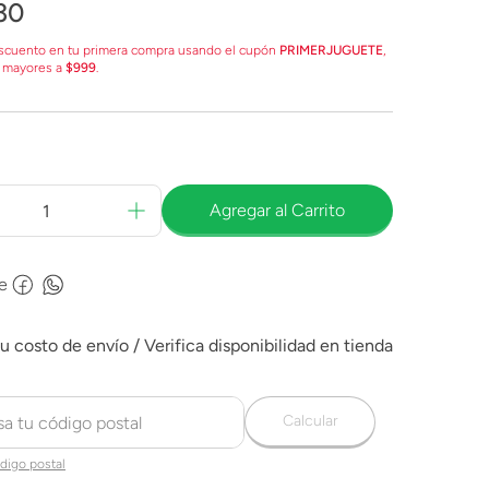
30
scuento en tu primera compra usando el cupón
PRIMERJUGUETE
,
 mayores a
$999
.
Agregar al Carrito
e
Calcular
digo postal