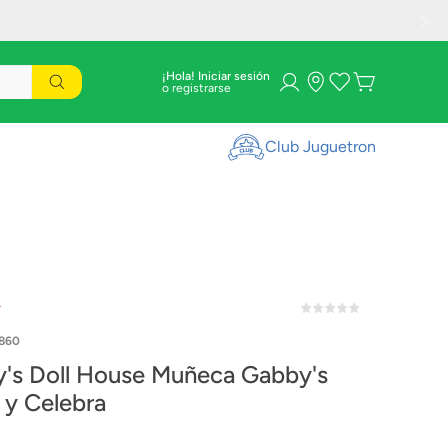
¡Hola! Iniciar sesión
Club Juguetron
r
860
eca Gabby's
 y Celebra