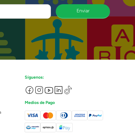
Enviar
Síguenos:
Medios de Pago
a