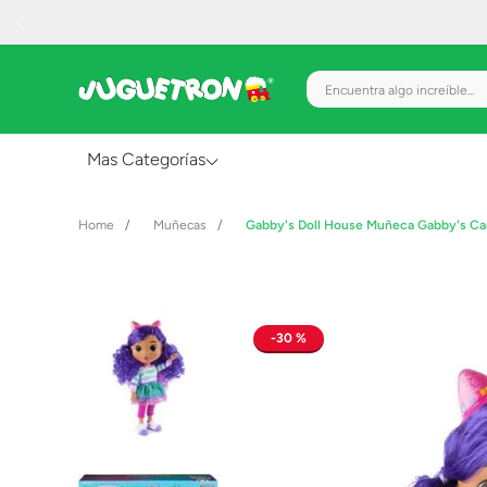
Encuentra algo increíble.
Mas Categorías
Al Aire Libre
Muñecas
Gabby's Doll House Muñeca Gabby's Ca
Juguetes para Bebés
Preescolar
Creatividad y Arte
30 %
Figuras de Acción
Gadgets y Electrónicos
Juegos de Mesa