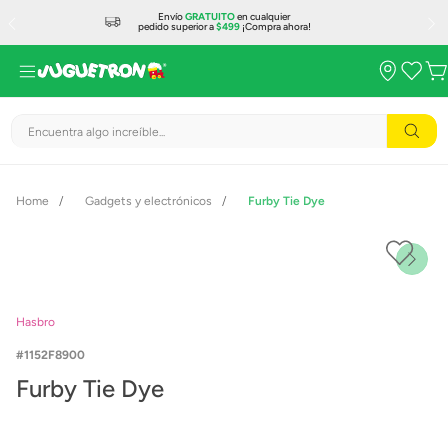
Envío
GRATUITO
en cualquier
pedido superior a
$499
¡Compra ahora!
Encuentra algo increíble...
Gadgets y electrónicos
Furby Tie Dye
Hasbro
1152F8900
Furby Tie Dye