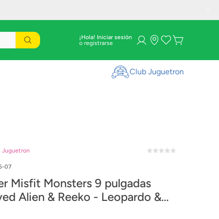
¡Hola! Iniciar sesión
Club Juguetron
n Juguetron
6-07
er Misfit Monsters 9 pulgadas
ed Alien & Reeko - Leopardo &
os 15726