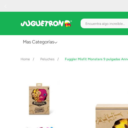
Encuentra algo increíble.
Mas Categorías
Al Aire Libre
Peluches
Fuggler Misfit Monsters 9 pulgadas An
Juguetes para Bebés
Preescolar
Creatividad y Arte
Figuras de Acción
Gadgets y Electrónicos
Juegos de Mesa