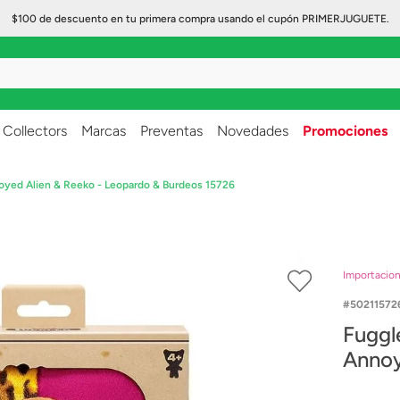
$100 de descuento en tu primera compra usando el cupón PRIMERJUGUETE.
..
Collectors
Marcas
Preventas
Novedades
Promociones
noyed Alien & Reeko - Leopardo & Burdeos 15726
Importacio
50211572
Fuggl
Annoy
Burde