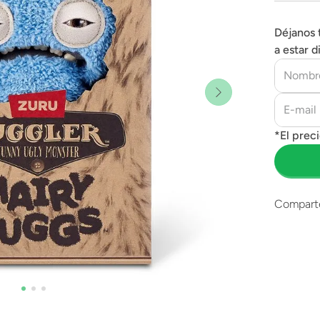
Déjanos 
a estar d
Compart