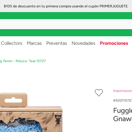
$100 de descuento en tu primera compra usando el cupón PRIMERJUGUETE.
..
Collectors
Marcas
Preventas
Novedades
Promociones
 Terror - Peluca- Teal 15727
Importacio
50211572
Fuggl
Gnawl