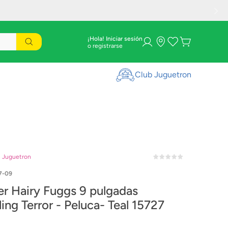
¡Hola! Iniciar sesión
Club Juguetron
n Juguetron
7-09
er Hairy Fuggs 9 pulgadas
ing Terror - Peluca- Teal 15727