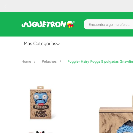
Encuentra algo increíble.
Mas Categorías
Al Aire Libre
Peluches
Fuggler Hairy Fuggs 9 pulgadas Gnawling
Juguetes para Bebés
Preescolar
Creatividad y Arte
Figuras de Acción
Gadgets y Electrónicos
Juegos de Mesa