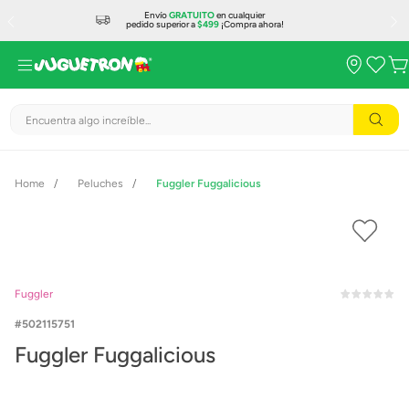
Envío
GRATUITO
en cualquier
pedido superior a
$499
¡Compra ahora!
Encuentra algo increíble...
Peluches
Fuggler Fuggalicious
Fuggler
502115751
Fuggler Fuggalicious