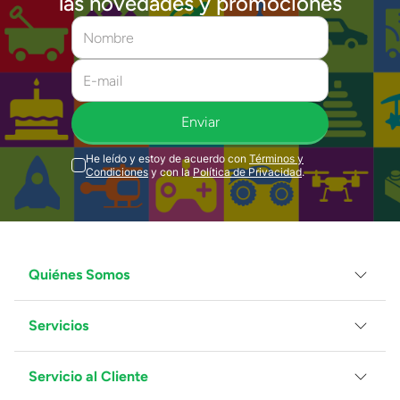
las novedades y promociones
Enviar
He leído y estoy de acuerdo con
Términos y
Condiciones
y con la
Política de Privacidad
.
Quiénes Somos
Servicios
Grupo Juguetron
Localiza tu tienda
Blog
Servicio al Cliente
Facturación