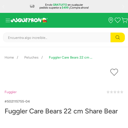
Envío
GRATUITO
en cualquier
pedido superior a
$499
¡Compra ahora!
Encuentra algo increíble...
Peluches
Fuggler Care Bears 22 cm Share Bear
Fuggler
502115755-04
Fuggler Care Bears 22 cm Share Bear