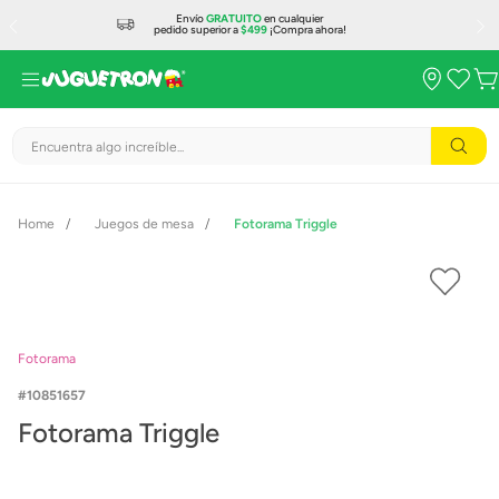
Envío
GRATUITO
en cualquier
pedido superior a
$499
¡Compra ahora!
Encuentra algo increíble...
Juegos de mesa
Fotorama Triggle
Fotorama
10851657
Fotorama Triggle