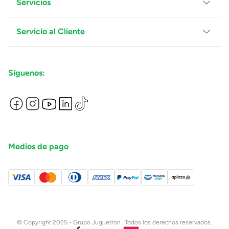
Servicios
Grupo Juguetron
Localiza tu tienda
Blog
Servicio al Cliente
Facturación
Proveedores
Ventas Mayoreo
Contáctanos
Síguenos:
Preguntas Frecuentes
Métodos de Pago
Términos y Condiciones
Devoluciones de Compras en Línea
Aviso de Privacidad
Medios de pago
© Copyright 2025 - Grupo Juguetron . Todos los derechos reservados.