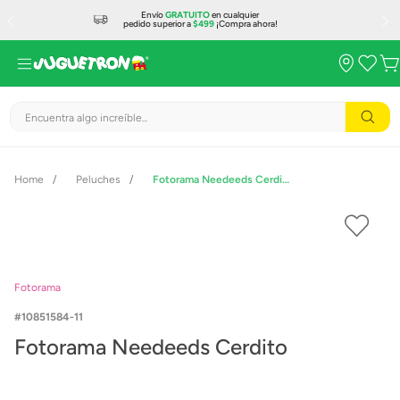
Envío
GRATUITO
en cualquier
pedido superior a
$499
¡Compra ahora!
Encuentra algo increíble...
Peluches
Fotorama Needeeds Cerdito
Fotorama
10851584-11
Fotorama Needeeds Cerdito