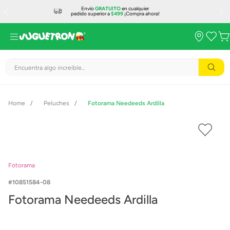
Envío
GRATUITO
en cualquier
pedido superior a
$499
¡Compra ahora!
Encuentra algo increíble...
Peluches
Fotorama Needeeds Ardilla
Fotorama
10851584-08
Fotorama Needeeds Ardilla