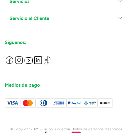
Servicios
Grupo Juguetron
Localiza tu tienda
Blog
Servicio al Cliente
Facturación
Proveedores
Ventas Mayoreo
Contáctanos
Síguenos:
Preguntas Frecuentes
Métodos de Pago
Términos y Condiciones
Devoluciones de Compras en Línea
Aviso de Privacidad
Medios de pago
© Copyright 2025 - Grupo Juguetron . Todos los derechos reservados.