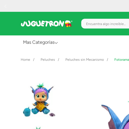
Encuentra algo increíble.
Mas Categorías
Al Aire Libre
Peluches
Peluches sin Mecanismo
Fotorama
Juguetes para Bebés
Preescolar
Creatividad y Arte
Figuras de Acción
Gadgets y Electrónicos
Juegos de Mesa