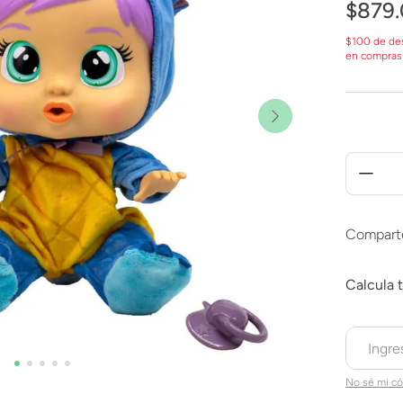
$
879
.
$100 de de
en compras
Compart
No sé mi có