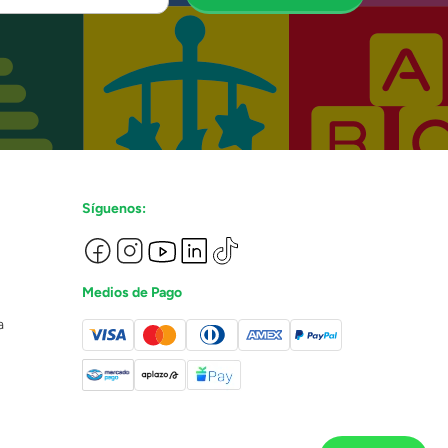
Síguenos:
Medios de Pago
a