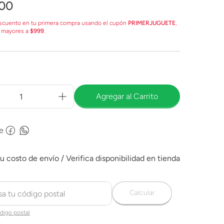
00
scuento en tu primera compra usando el cupón
PRIMERJUGUETE
,
 mayores a
$999
.
Agregar al Carrito
e
Calcular
digo postal