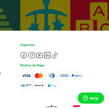
Síguenos:
Medios de Pago
a