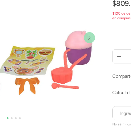
$
809
.
$100 de de
en compras
Compart
No sé mi có