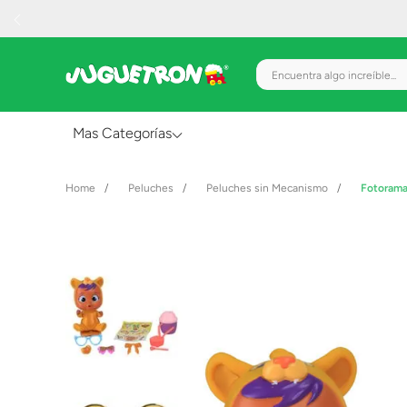
Encuentra algo increíble.
Mas Categorías
Al Aire Libre
Peluches
Peluches sin Mecanismo
Fotorama
Juguetes para Bebés
Preescolar
Creatividad y Arte
Figuras de Acción
Gadgets y Electrónicos
Juegos de Mesa