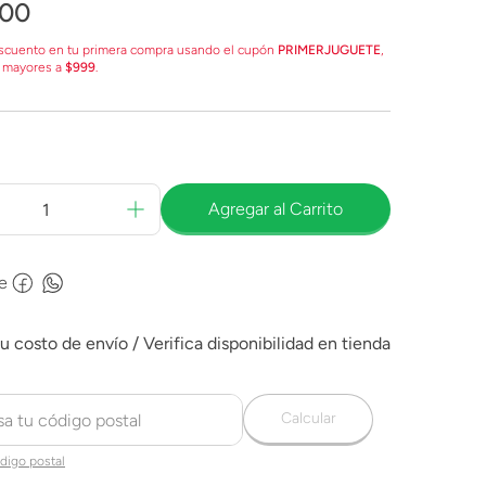
00
scuento en tu primera compra usando el cupón
PRIMERJUGUETE
,
 mayores a
$999
.
Agregar al Carrito
e
Calcular
digo postal