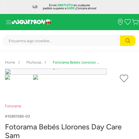
Envío
GRATUITO
en cualquier
pedido superior a
$499
¡Compra ahora!
Encuentra algo increíble...
Muñecas
Fotorama Bebés Llorones Day Care Sam
Fotorama
10851585-03
Fotorama Bebés Llorones Day Care
Sam