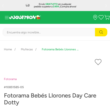
Envío
GRATUITO
en cualquier
pedido superior a
$499
¡Compra ahora!
Encuentra algo increíble...
Muñecas
Fotorama Bebés Llorones Day Care Dotty
Fotorama
10851585-05
Fotorama Bebés Llorones Day Care
Dotty