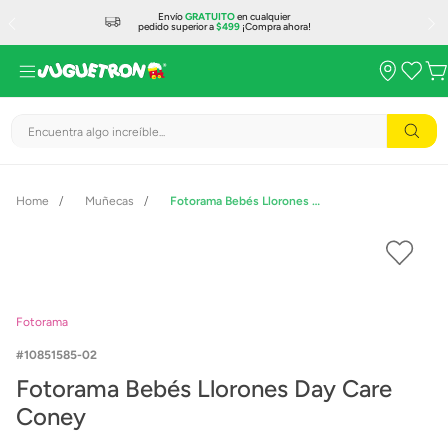
Envío
GRATUITO
en cualquier
pedido superior a
$499
¡Compra ahora!
Encuentra algo increíble...
Muñecas
Fotorama Bebés Llorones Day Care Coney
Fotorama
10851585-02
Fotorama Bebés Llorones Day Care
Coney