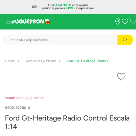
Envío
GRATUITO
en cualquier
pedido superior a
$499
¡Compra ahora!
Encuentra algo increíble...
Vehículos y Pistas
Ford Gt-Heritage Radio Control Escala 1:14
Importacion Juguetron
502182780-4
Ford Gt-Heritage Radio Control Escala
1:14