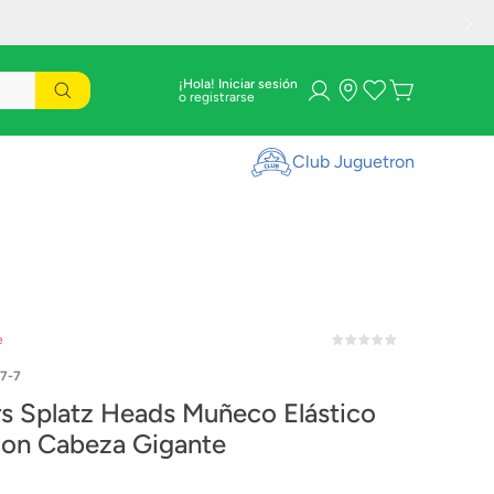
¡Hola! Iniciar sesión
Club Juguetron
e
07-7
rs Splatz Heads Muñeco Elástico
 con Cabeza Gigante