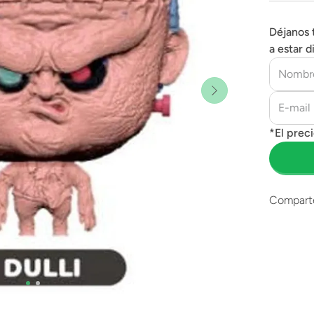
Déjanos 
a estar d
Compart