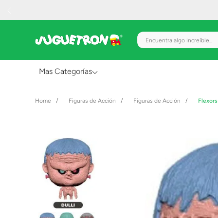
Encuentra algo increíble.
Mas Categorías
Al Aire Libre
Figuras de Acción
Figuras de Acción
Flexors
Juguetes para Bebés
Preescolar
Creatividad y Arte
Figuras de Acción
Gadgets y Electrónicos
Juegos de Mesa