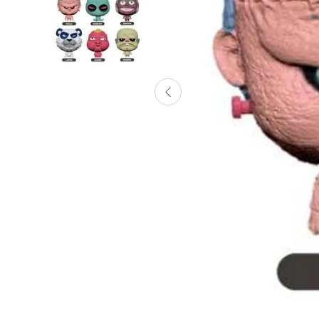
Lanzadores
Muñecas
Construcción
Peluches
Vehículos y Pistas