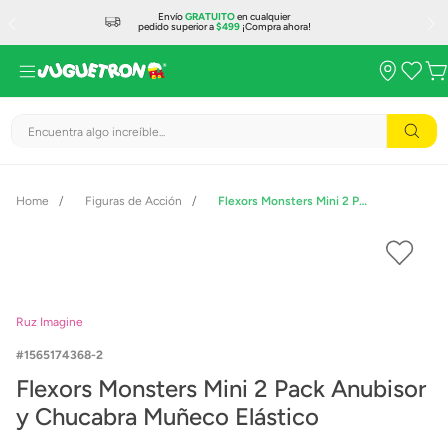
Envío
GRATUITO
en cualquier
pedido superior a
$499
¡Compra ahora!
Encuentra algo increíble...
Figuras de Acción
Flexors Monsters Mini 2 Pack Anubisor y Chucabra Muñeco Elástico
Ruz Imagine
1565174368-2
Flexors Monsters Mini 2 Pack Anubisor
y Chucabra Muñeco Elástico