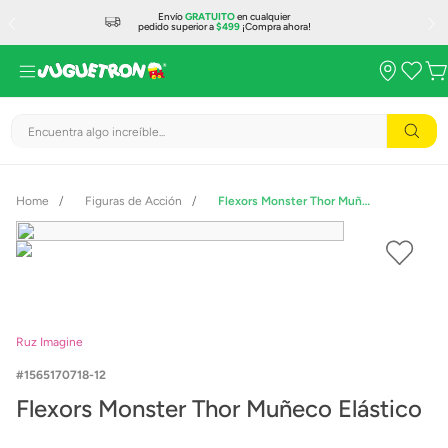
Envío
GRATUITO
en cualquier
pedido superior a
$499
¡Compra ahora!
Encuentra algo increíble...
Figuras de Acción
Flexors Monster Thor Muñeco Elástico
Ruz Imagine
1565170718-12
Flexors Monster Thor Muñeco Elástico