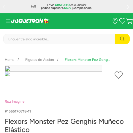
Envío
GRATUITO
en cualquier
pedido superior a
$499
¡Compra ahora!
Encuentra algo increíble...
Figuras de Acción
Flexors Monster Pez Genghis Muñeco Elástico
Ruz Imagine
1565170718-11
Flexors Monster Pez Genghis Muñeco
Elástico