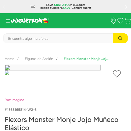
Envío
GRATUITO
en cualquier
pedido superior a
$499
¡Compra ahora!
Encuentra algo increíble...
Figuras de Acción
Flexors Monster Monje Jojo Muñeco Elástico
Ruz Imagine
1565165814-W2-6
Flexors Monster Monje Jojo Muñeco
Elástico