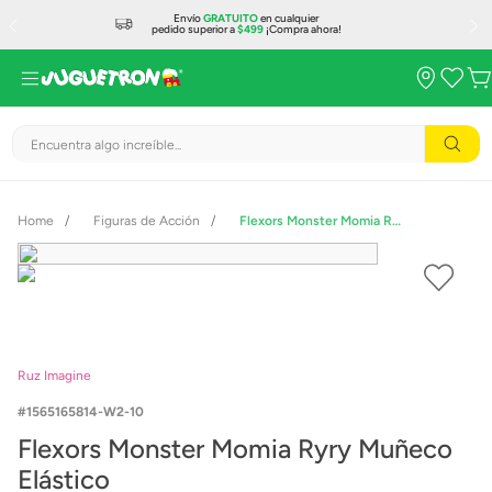
Envío
GRATUITO
en cualquier
pedido superior a
$499
¡Compra ahora!
Encuentra algo increíble...
Figuras de Acción
Flexors Monster Momia Ryry Muñeco Elástico
Ruz Imagine
1565165814-W2-10
Flexors Monster Momia Ryry Muñeco
Elástico