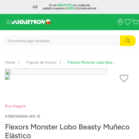
Envío
GRATUITO
en cualquier
pedido superior a
$499
¡Compra ahora!
Encuentra algo increíble...
Figuras de Acción
Flexors Monster Lobo Beasty Muñeco Elástico
Ruz Imagine
1565165814-W2-12
Flexors Monster Lobo Beasty Muñeco
Elástico