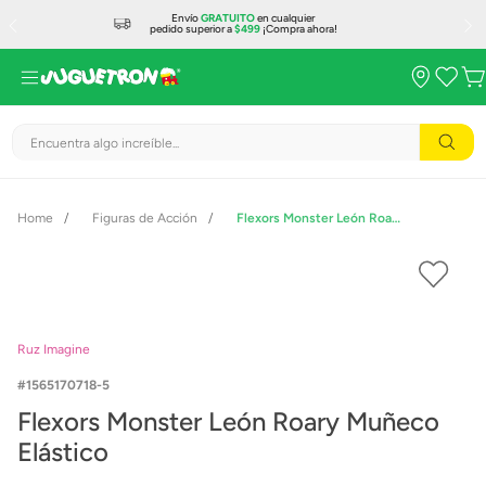
Envío
GRATUITO
en cualquier
pedido superior a
$499
¡Compra ahora!
Encuentra algo increíble...
Figuras de Acción
Flexors Monster León Roary Muñeco Elástico
Ruz Imagine
1565170718-5
Flexors Monster León Roary Muñeco
Elástico