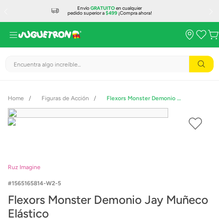
Envío
GRATUITO
en cualquier
pedido superior a
$499
¡Compra ahora!
Encuentra algo increíble...
Figuras de Acción
Flexors Monster Demonio Jay Muñeco Elástico
Ruz Imagine
1565165814-W2-5
Flexors Monster Demonio Jay Muñeco
Elástico