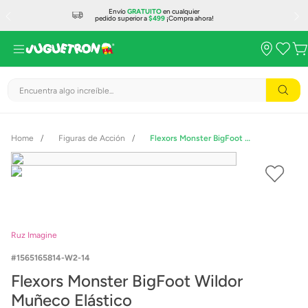
Envío
GRATUITO
en cualquier
pedido superior a
$499
¡Compra ahora!
Encuentra algo increíble...
Figuras de Acción
Flexors Monster BigFoot Wildor Muñeco Elástico
Ruz Imagine
1565165814-W2-14
Flexors Monster BigFoot Wildor
Muñeco Elástico